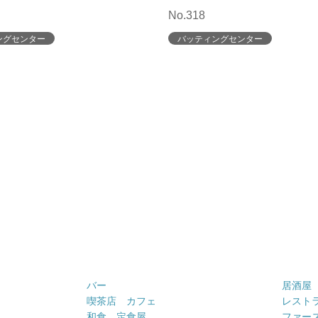
No.318
ングセンター
バッティングセンター
バー
居酒屋
喫茶店 カフェ
レスト
和食 定食屋
ファー