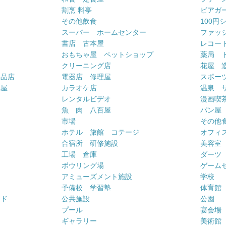
割烹 料亭
ビアガ
その他飲食
100円
スーパー ホームセンター
ファッ
書店 古本屋
レコー
おもちゃ屋 ペットショップ
薬局 
クリーニング店
花屋 
用品店
電器店 修理屋
スポー
車屋
カラオケ店
温泉 
ー
レンタルビデオ
漫画喫
魚 肉 八百屋
パン屋
市場
その他
ホテル 旅館 コテージ
オフィス
合宿所 研修施設
美容室
工場 倉庫
ダーツ
ボウリング場
ゲーム
アミューズメント施設
学校
予備校 学習塾
体育館
ンド
公共施設
公園
プール
宴会場
ギャラリー
美術館