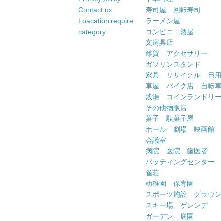
Contact us
寿司屋 回転寿司
Loacation require
ラーメン屋
category
コンビニ 酒屋
文房具店
雑貨 アクセサリー
ガソリンスタンド
家具 リサイクル 日
車屋 バイク店 自転
銭湯 コインランドリ
その他物販店
菓子 駄菓子屋
ホール 劇場 映画館
会議室
病院 医院 歯医者
バッティングセンター
雀荘
幼稚園 保育園
スポーツ施設 グラウ
スキー場 ゲレンデ
ガーデン 庭園