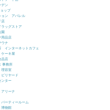
ーデン
ショップ
ション アパレル
ド店
ドラッグストア
造園
ツ用品店
サウナ
茶 インターネットカフェ
 ケーキ屋
食品店
 事務所
 理容室
 ビリヤード
センター
 アリーナ
 パーティールーム
 博物館