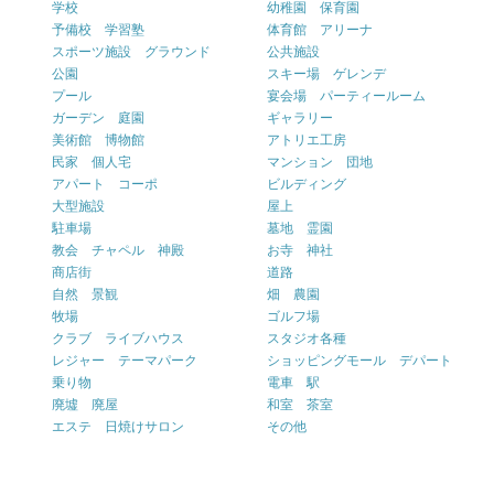
学校
幼稚園 保育園
予備校 学習塾
体育館 アリーナ
スポーツ施設 グラウンド
公共施設
公園
スキー場 ゲレンデ
プール
宴会場 パーティールーム
ガーデン 庭園
ギャラリー
美術館 博物館
アトリエ工房
民家 個人宅
マンション 団地
アパート コーポ
ビルディング
大型施設
屋上
駐車場
墓地 霊園
教会 チャペル 神殿
お寺 神社
商店街
道路
自然 景観
畑 農園
牧場
ゴルフ場
クラブ ライブハウス
スタジオ各種
レジャー テーマパーク
ショッピングモール デパート
乗り物
電車 駅
廃墟 廃屋
和室 茶室
エステ 日焼けサロン
その他