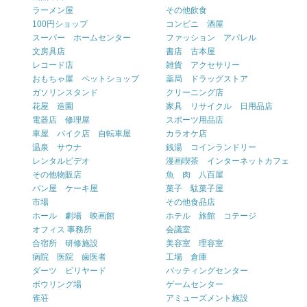
ラーメン屋
その他飲食
100円ショップ
コンビニ 酒屋
スーパー ホームセンター
ファッション アパレル
文房具店
書店 古本屋
レコード店
雑貨 アクセサリー
おもちゃ屋 ペットショップ
薬局 ドラッグストア
ガソリンスタンド
クリーニング店
花屋 造園
家具 リサイクル 日用品店
電器店 修理屋
スポーツ用品店
車屋 バイク店 自転車屋
カラオケ店
温泉 サウナ
銭湯 コインランドリー
レンタルビデオ
漫画喫茶 インターネットカフェ
その他物販店
魚 肉 八百屋
パン屋 ケーキ屋
菓子 駄菓子屋
市場
その他食品店
ホール 劇場 映画館
ホテル 旅館 コテージ
オフィス 事務所
会議室
合宿所 研修施設
美容室 理容室
病院 医院 歯医者
工場 倉庫
ダーツ ビリヤード
バッティングセンター
ボウリング場
ゲームセンター
雀荘
アミューズメント施設