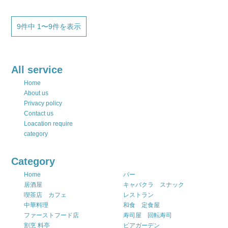
9件中 1〜9件を表示
All service
Home
About us
Privacy policy
Contact us
Loacation require
category
Category
Home
バー
居酒屋
キャバクラ スナック
喫茶店 カフェ
レストラン
中華料理
和食 定食屋
ファーストフード店
寿司屋 回転寿司
割烹 料亭
ビアガーデン