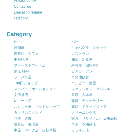
Privacy policy
Contact us
Loacation require
category
Category
Home
バー
居酒屋
キャバクラ スナック
喫茶店 カフェ
レストラン
中華料理
和食 定食屋
ファーストフード店
寿司屋 回転寿司
割烹 料亭
ビアガーデン
ラーメン屋
その他飲食
100円ショップ
コンビニ 酒屋
スーパー ホームセンター
ファッション アパレル
文房具店
書店 古本屋
レコード店
雑貨 アクセサリー
おもちゃ屋 ペットショップ
薬局 ドラッグストア
ガソリンスタンド
クリーニング店
花屋 造園
家具 リサイクル 日用品店
電器店 修理屋
スポーツ用品店
車屋 バイク店 自転車屋
カラオケ店