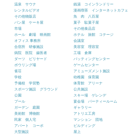
温泉 サウナ
銭湯 コインランドリー
レンタルビデオ
漫画喫茶 インターネットカフェ
その他物販店
魚 肉 八百屋
パン屋 ケーキ屋
菓子 駄菓子屋
市場
その他食品店
ホール 劇場 映画館
ホテル 旅館 コテージ
オフィス 事務所
会議室
合宿所 研修施設
美容室 理容室
病院 医院 歯医者
工場 倉庫
ダーツ ビリヤード
バッティングセンター
ボウリング場
ゲームセンター
雀荘
アミューズメント施設
学校
幼稚園 保育園
予備校 学習塾
体育館 アリーナ
スポーツ施設 グラウンド
公共施設
公園
スキー場 ゲレンデ
プール
宴会場 パーティールーム
ガーデン 庭園
ギャラリー
美術館 博物館
アトリエ工房
民家 個人宅
マンション 団地
アパート コーポ
ビルディング
大型施設
屋上