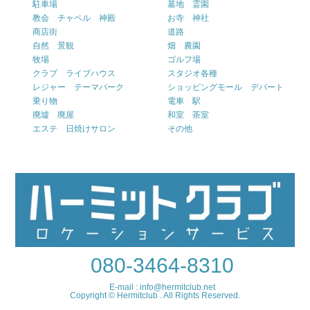
駐車場
墓地 霊園
教会 チャペル 神殿
お寺 神社
商店街
道路
自然 景観
畑 農園
牧場
ゴルフ場
クラブ ライブハウス
スタジオ各種
レジャー テーマパーク
ショッピングモール デパート
乗り物
電車 駅
廃墟 廃屋
和室 茶室
エステ 日焼けサロン
その他
080-3464-8310
E-mail : info@hermitclub.net
Copyright © Hermitclub . All Rights Reserved.