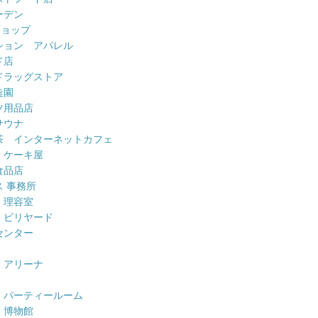
ーデン
ショップ
ション アパレル
ド店
ドラッグストア
造園
ツ用品店
サウナ
茶 インターネットカフェ
 ケーキ屋
食品店
 事務所
 理容室
 ビリヤード
センター
 アリーナ
 パーティールーム
 博物館