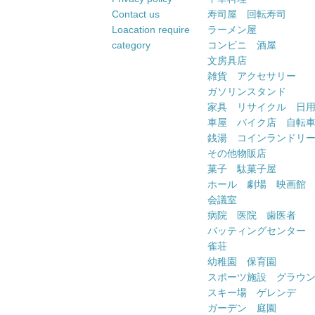
Contact us
寿司屋 回転寿司
Loacation require
ラーメン屋
category
コンビニ 酒屋
文房具店
雑貨 アクセサリー
ガソリンスタンド
家具 リサイクル 日
車屋 バイク店 自転
銭湯 コインランドリ
その他物販店
菓子 駄菓子屋
ホール 劇場 映画館
会議室
病院 医院 歯医者
バッティングセンター
雀荘
幼稚園 保育園
スポーツ施設 グラウ
スキー場 ゲレンデ
ガーデン 庭園