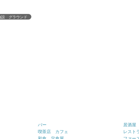
施設 グラウンド
バー
居酒屋
喫茶店 カフェ
レスト
和食 定食屋
ファー