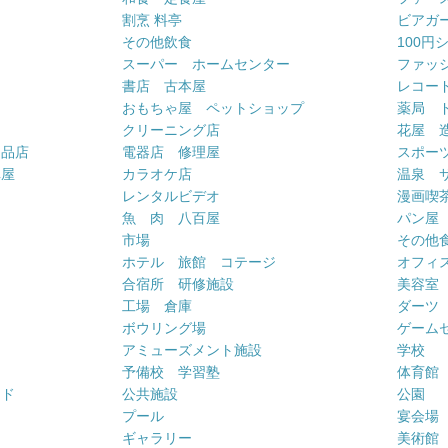
割烹 料亭
ビアガ
その他飲食
100円
スーパー ホームセンター
ファッ
書店 古本屋
レコー
おもちゃ屋 ペットショップ
薬局 
クリーニング店
花屋 
用品店
電器店 修理屋
スポー
車屋
カラオケ店
温泉 
ー
レンタルビデオ
漫画喫
魚 肉 八百屋
パン屋
市場
その他
ホテル 旅館 コテージ
オフィス
合宿所 研修施設
美容室
工場 倉庫
ダーツ
ボウリング場
ゲーム
アミューズメント施設
学校
予備校 学習塾
体育館
ンド
公共施設
公園
プール
宴会場
ギャラリー
美術館