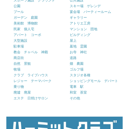
スポーツ施設 グラウンド
公共施設
公園
スキー場 ゲレンデ
プール
宴会場 パーティールーム
ガーデン 庭園
ギャラリー
美術館 博物館
アトリエ工房
民家 個人宅
マンション 団地
アパート コーポ
ビルディング
大型施設
屋上
駐車場
墓地 霊園
教会 チャペル 神殿
お寺 神社
商店街
道路
自然 景観
畑 農園
牧場
ゴルフ場
クラブ ライブハウス
スタジオ各種
レジャー テーマパーク
ショッピングモール デパート
乗り物
電車 駅
廃墟 廃屋
和室 茶室
エステ 日焼けサロン
その他