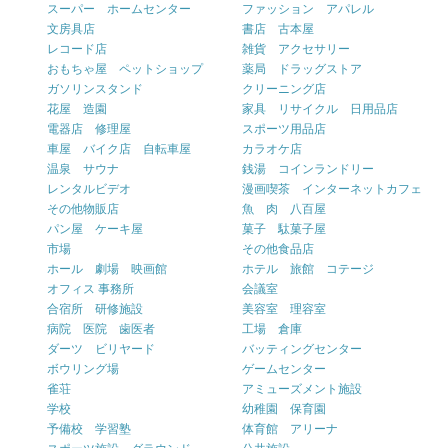
スーパー ホームセンター
ファッション アパレル
文房具店
書店 古本屋
レコード店
雑貨 アクセサリー
おもちゃ屋 ペットショップ
薬局 ドラッグストア
ガソリンスタンド
クリーニング店
花屋 造園
家具 リサイクル 日用品店
電器店 修理屋
スポーツ用品店
車屋 バイク店 自転車屋
カラオケ店
温泉 サウナ
銭湯 コインランドリー
レンタルビデオ
漫画喫茶 インターネットカフェ
その他物販店
魚 肉 八百屋
パン屋 ケーキ屋
菓子 駄菓子屋
市場
その他食品店
ホール 劇場 映画館
ホテル 旅館 コテージ
オフィス 事務所
会議室
合宿所 研修施設
美容室 理容室
病院 医院 歯医者
工場 倉庫
ダーツ ビリヤード
バッティングセンター
ボウリング場
ゲームセンター
雀荘
アミューズメント施設
学校
幼稚園 保育園
予備校 学習塾
体育館 アリーナ