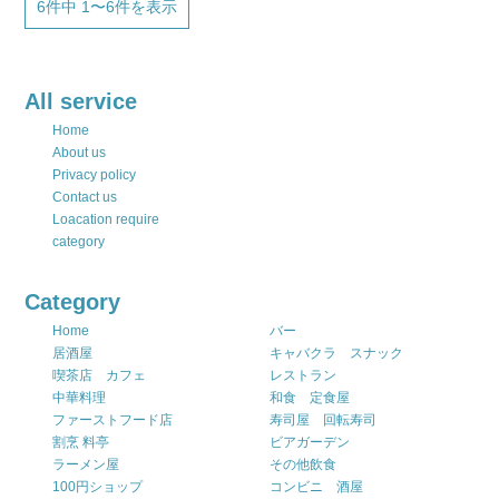
6件中 1〜6件を表示
All service
Home
About us
Privacy policy
Contact us
Loacation require
category
Category
Home
バー
居酒屋
キャバクラ スナック
喫茶店 カフェ
レストラン
中華料理
和食 定食屋
ファーストフード店
寿司屋 回転寿司
割烹 料亭
ビアガーデン
ラーメン屋
その他飲食
100円ショップ
コンビニ 酒屋