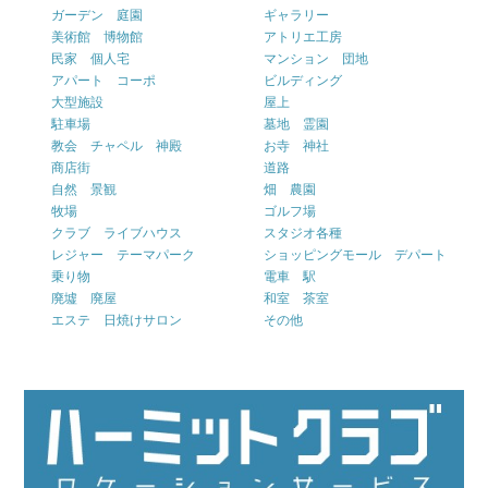
ガーデン 庭園
ギャラリー
美術館 博物館
アトリエ工房
民家 個人宅
マンション 団地
アパート コーポ
ビルディング
大型施設
屋上
駐車場
墓地 霊園
教会 チャペル 神殿
お寺 神社
商店街
道路
自然 景観
畑 農園
牧場
ゴルフ場
クラブ ライブハウス
スタジオ各種
レジャー テーマパーク
ショッピングモール デパート
乗り物
電車 駅
廃墟 廃屋
和室 茶室
エステ 日焼けサロン
その他