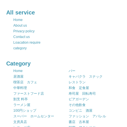
All service
Home
About us
Privacy policy
Contact us
Loacation require
category
Category
Home
バー
居酒屋
キャバクラ スナック
喫茶店 カフェ
レストラン
中華料理
和食 定食屋
ファーストフード店
寿司屋 回転寿司
割烹 料亭
ビアガーデン
ラーメン屋
その他飲食
100円ショップ
コンビニ 酒屋
スーパー ホームセンター
ファッション アパレル
文房具店
書店 古本屋