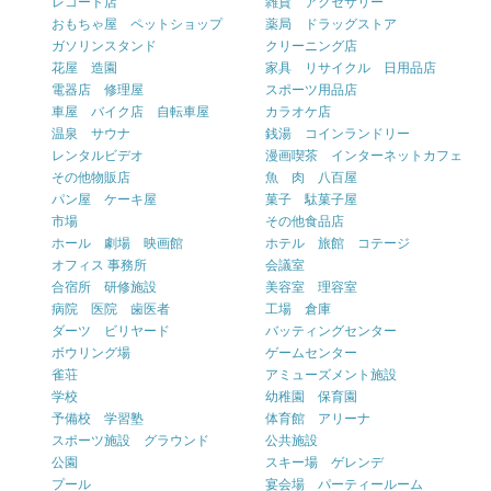
レコード店
雑貨 アクセサリー
おもちゃ屋 ペットショップ
薬局 ドラッグストア
ガソリンスタンド
クリーニング店
花屋 造園
家具 リサイクル 日用品店
電器店 修理屋
スポーツ用品店
車屋 バイク店 自転車屋
カラオケ店
温泉 サウナ
銭湯 コインランドリー
レンタルビデオ
漫画喫茶 インターネットカフェ
その他物販店
魚 肉 八百屋
パン屋 ケーキ屋
菓子 駄菓子屋
市場
その他食品店
ホール 劇場 映画館
ホテル 旅館 コテージ
オフィス 事務所
会議室
合宿所 研修施設
美容室 理容室
病院 医院 歯医者
工場 倉庫
ダーツ ビリヤード
バッティングセンター
ボウリング場
ゲームセンター
雀荘
アミューズメント施設
学校
幼稚園 保育園
予備校 学習塾
体育館 アリーナ
スポーツ施設 グラウンド
公共施設
公園
スキー場 ゲレンデ
プール
宴会場 パーティールーム