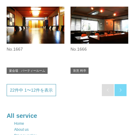
No.1667
No.1666
宴会場 パーティールーム
割烹 料亭
22件中 1〜12件を表示


All service
Home
About us