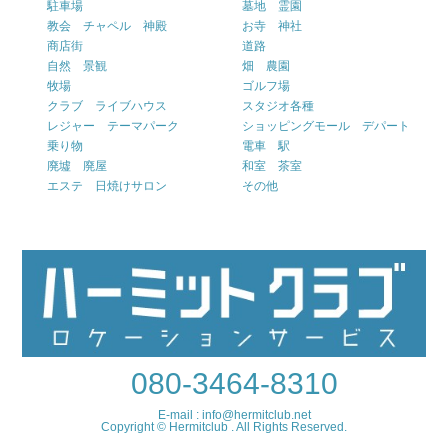
駐車場
墓地 霊園
教会 チャペル 神殿
お寺 神社
商店街
道路
自然 景観
畑 農園
牧場
ゴルフ場
クラブ ライブハウス
スタジオ各種
レジャー テーマパーク
ショッピングモール デパート
乗り物
電車 駅
廃墟 廃屋
和室 茶室
エステ 日焼けサロン
その他
080-3464-8310
E-mail : info@hermitclub.net
Copyright © Hermitclub . All Rights Reserved.