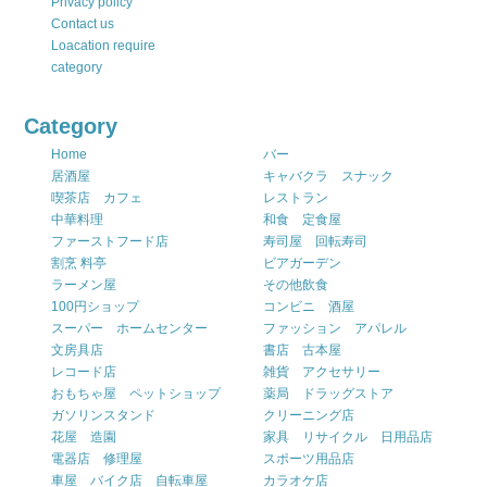
Privacy policy
Contact us
Loacation require
category
Category
Home
バー
居酒屋
キャバクラ スナック
喫茶店 カフェ
レストラン
中華料理
和食 定食屋
ファーストフード店
寿司屋 回転寿司
割烹 料亭
ビアガーデン
ラーメン屋
その他飲食
100円ショップ
コンビニ 酒屋
スーパー ホームセンター
ファッション アパレル
文房具店
書店 古本屋
レコード店
雑貨 アクセサリー
おもちゃ屋 ペットショップ
薬局 ドラッグストア
ガソリンスタンド
クリーニング店
花屋 造園
家具 リサイクル 日用品店
電器店 修理屋
スポーツ用品店
車屋 バイク店 自転車屋
カラオケ店