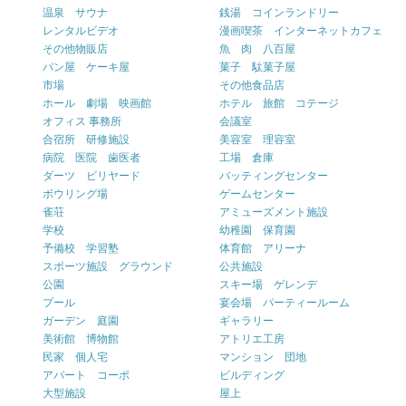
温泉 サウナ
銭湯 コインランドリー
レンタルビデオ
漫画喫茶 インターネットカフェ
その他物販店
魚 肉 八百屋
パン屋 ケーキ屋
菓子 駄菓子屋
市場
その他食品店
ホール 劇場 映画館
ホテル 旅館 コテージ
オフィス 事務所
会議室
合宿所 研修施設
美容室 理容室
病院 医院 歯医者
工場 倉庫
ダーツ ビリヤード
バッティングセンター
ボウリング場
ゲームセンター
雀荘
アミューズメント施設
学校
幼稚園 保育園
予備校 学習塾
体育館 アリーナ
スポーツ施設 グラウンド
公共施設
公園
スキー場 ゲレンデ
プール
宴会場 パーティールーム
ガーデン 庭園
ギャラリー
美術館 博物館
アトリエ工房
民家 個人宅
マンション 団地
アパート コーポ
ビルディング
大型施設
屋上