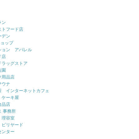
ラン
ストフード店
ーデン
ショップ
ション アパレル
ド店
ドラッグストア
造園
ツ用品店
サウナ
茶 インターネットカフェ
 ケーキ屋
食品店
 事務所
 理容室
 ビリヤード
センター