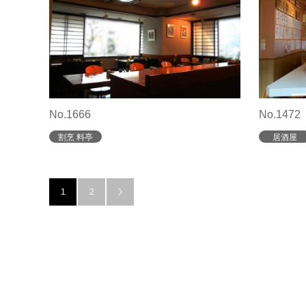
No.1666
No.1472
割烹 料亭
居酒屋
1
2
