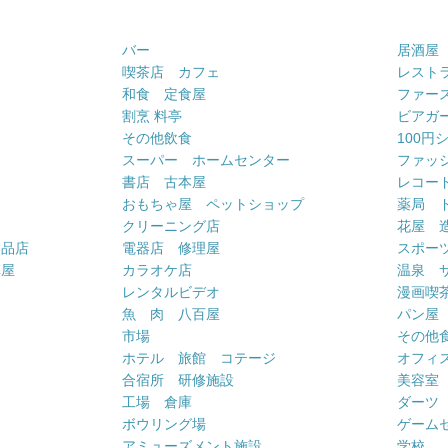
バー
居酒屋
喫茶店 カフェ
レスト
和食 定食屋
ファー
割烹 料亭
ビアガ
その他飲食
100円
スーパー ホームセンター
ファッ
書店 古本屋
レコー
おもちゃ屋 ペットショップ
薬局 
クリーニング店
花屋 
用品店
電器店 修理屋
スポー
車屋
カラオケ店
温泉 
ー
レンタルビデオ
漫画喫
魚 肉 八百屋
パン屋
市場
その他
ホテル 旅館 コテージ
オフィス
合宿所 研修施設
美容室
工場 倉庫
ダーツ
ボウリング場
ゲーム
アミューズメント施設
学校