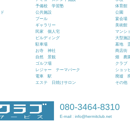
予備校 学習塾
体育館
ンド
公共施設
公園
プール
宴会場
ギャラリー
美術館
民家 個人宅
マンシ
ビルディング
大型施
駐車場
墓地 
お寺 神社
商店街
自然 景観
畑 農
ゴルフ場
クラブ
レジャー テーマパーク
ショッ
電車 駅
廃墟 
エステ 日焼けサロン
その他
080-3464-8310
E-mail : info@hermitclub.net