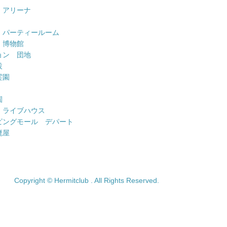
 アリーナ
 パーティールーム
 博物館
ョン 団地
設
霊園
園
 ライブハウス
ピングモール デパート
廃屋
Copyright © Hermitclub . All Rights Reserved.