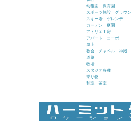
幼稚園 保育園
スポーツ施設 グラウ
スキー場 ゲレンデ
ガーデン 庭園
アトリエ工房
アパート コーポ
屋上
教会 チャペル 神殿
道路
牧場
スタジオ各種
乗り物
和室 茶室