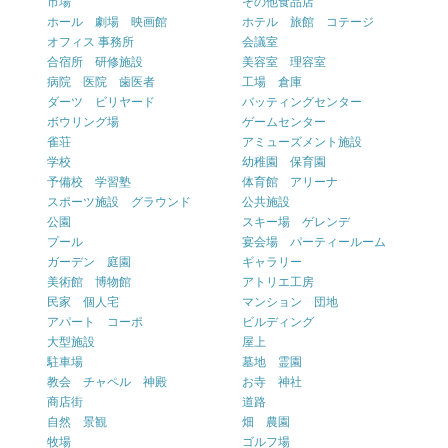
市場
その他食品店
ホール 劇場 映画館
ホテル 旅館 コテージ
オフィス 事務所
会議室
合宿所 研修施設
美容室 理容室
病院 医院 歯医者
工場 倉庫
ダーツ ビリヤード
バッティングセンター
ボウリング場
ゲームセンター
雀荘
アミューズメント施設
学校
幼稚園 保育園
予備校 学習塾
体育館 アリーナ
スポーツ施設 グラウンド
公共施設
公園
スキー場 ゲレンデ
プール
宴会場 パーティールーム
ガーデン 庭園
ギャラリー
美術館 博物館
アトリエ工房
民家 個人宅
マンション 団地
アパート コーポ
ビルディング
大型施設
屋上
駐車場
墓地 霊園
教会 チャペル 神殿
お寺 神社
商店街
道路
自然 景観
畑 農園
牧場
ゴルフ場