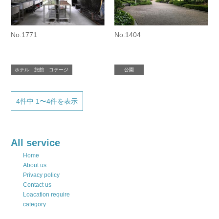
No.1771
No.1404
ホテル 旅館 コテージ
公園
4件中 1〜4件を表示
All service
Home
About us
Privacy policy
Contact us
Loacation require
category