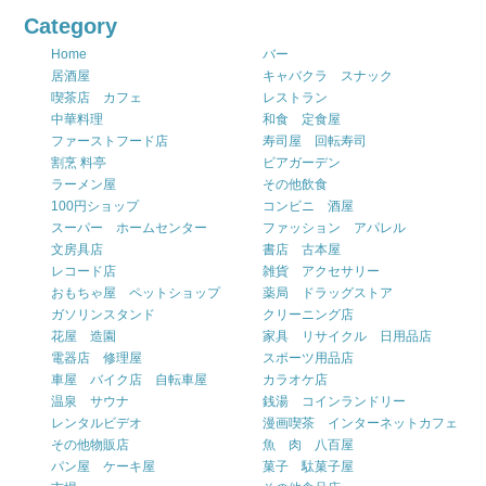
Category
Home
バー
居酒屋
キャバクラ スナック
喫茶店 カフェ
レストラン
中華料理
和食 定食屋
ファーストフード店
寿司屋 回転寿司
割烹 料亭
ビアガーデン
ラーメン屋
その他飲食
100円ショップ
コンビニ 酒屋
スーパー ホームセンター
ファッション アパレル
文房具店
書店 古本屋
レコード店
雑貨 アクセサリー
おもちゃ屋 ペットショップ
薬局 ドラッグストア
ガソリンスタンド
クリーニング店
花屋 造園
家具 リサイクル 日用品店
電器店 修理屋
スポーツ用品店
車屋 バイク店 自転車屋
カラオケ店
温泉 サウナ
銭湯 コインランドリー
レンタルビデオ
漫画喫茶 インターネットカフェ
その他物販店
魚 肉 八百屋
パン屋 ケーキ屋
菓子 駄菓子屋