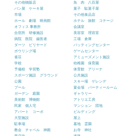
その他物販店
魚 肉 八百屋
パン屋 ケーキ屋
菓子 駄菓子屋
市場
その他食品店
ホール 劇場 映画館
ホテル 旅館 コテージ
オフィス 事務所
会議室
合宿所 研修施設
美容室 理容室
病院 医院 歯医者
工場 倉庫
ダーツ ビリヤード
バッティングセンター
ボウリング場
ゲームセンター
雀荘
アミューズメント施設
学校
幼稚園 保育園
予備校 学習塾
体育館 アリーナ
スポーツ施設 グラウンド
公共施設
公園
スキー場 ゲレンデ
プール
宴会場 パーティールーム
ガーデン 庭園
ギャラリー
美術館 博物館
アトリエ工房
民家 個人宅
マンション 団地
アパート コーポ
ビルディング
大型施設
屋上
駐車場
墓地 霊園
教会 チャペル 神殿
お寺 神社
商店街
道路