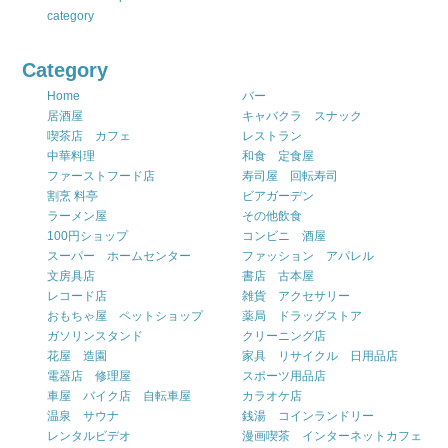
category
Category
Home
バー
居酒屋
キャバクラ スナック
喫茶店 カフェ
レストラン
中華料理
和食 定食屋
ファーストフード店
寿司屋 回転寿司
割烹 料亭
ビアガーデン
ラーメン屋
その他飲食
100円ショップ
コンビニ 酒屋
スーパー ホームセンター
ファッション アパレル
文房具店
書店 古本屋
レコード店
雑貨 アクセサリー
おもちゃ屋 ペットショップ
薬局 ドラッグストア
ガソリンスタンド
クリーニング店
花屋 造園
家具 リサイクル 日用品店
電器店 修理屋
スポーツ用品店
車屋 バイク店 自転車屋
カラオケ店
温泉 サウナ
銭湯 コインランドリー
レンタルビデオ
漫画喫茶 インターネットカフェ