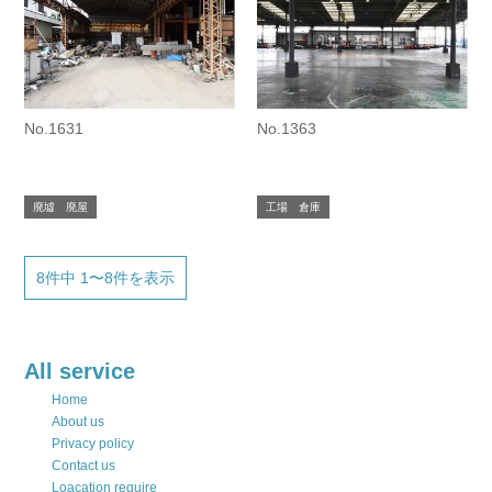
No.1631
No.1363
廃墟 廃屋
工場 倉庫
8件中 1〜8件を表示
All service
Home
About us
Privacy policy
Contact us
Loacation require