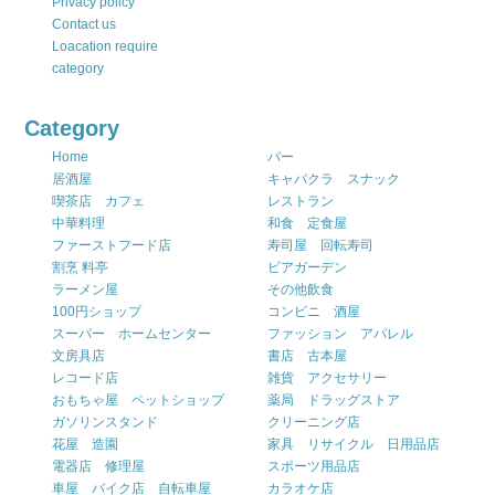
Privacy policy
Contact us
Loacation require
category
Category
Home
バー
居酒屋
キャバクラ スナック
喫茶店 カフェ
レストラン
中華料理
和食 定食屋
ファーストフード店
寿司屋 回転寿司
割烹 料亭
ビアガーデン
ラーメン屋
その他飲食
100円ショップ
コンビニ 酒屋
スーパー ホームセンター
ファッション アパレル
文房具店
書店 古本屋
レコード店
雑貨 アクセサリー
おもちゃ屋 ペットショップ
薬局 ドラッグストア
ガソリンスタンド
クリーニング店
花屋 造園
家具 リサイクル 日用品店
電器店 修理屋
スポーツ用品店
車屋 バイク店 自転車屋
カラオケ店