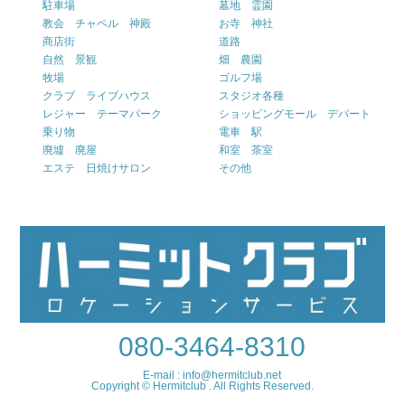
駐車場
墓地 霊園
教会 チャペル 神殿
お寺 神社
商店街
道路
自然 景観
畑 農園
牧場
ゴルフ場
クラブ ライブハウス
スタジオ各種
レジャー テーマパーク
ショッピングモール デパート
乗り物
電車 駅
廃墟 廃屋
和室 茶室
エステ 日焼けサロン
その他
080-3464-8310
E-mail : info@hermitclub.net
Copyright © Hermitclub . All Rights Reserved.