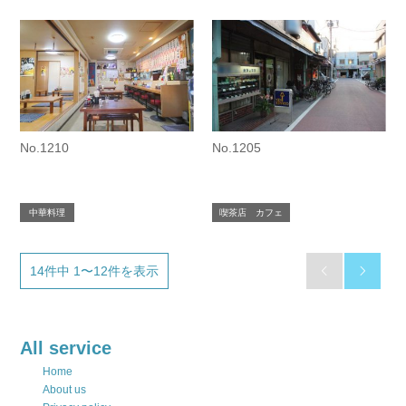
No.1210
No.1205
中華料理
喫茶店 カフェ
14件中 1〜12件を表示


All service
Home
About us