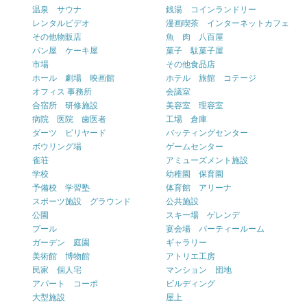
温泉 サウナ
銭湯 コインランドリー
レンタルビデオ
漫画喫茶 インターネットカフェ
その他物販店
魚 肉 八百屋
パン屋 ケーキ屋
菓子 駄菓子屋
市場
その他食品店
ホール 劇場 映画館
ホテル 旅館 コテージ
オフィス 事務所
会議室
合宿所 研修施設
美容室 理容室
病院 医院 歯医者
工場 倉庫
ダーツ ビリヤード
バッティングセンター
ボウリング場
ゲームセンター
雀荘
アミューズメント施設
学校
幼稚園 保育園
予備校 学習塾
体育館 アリーナ
スポーツ施設 グラウンド
公共施設
公園
スキー場 ゲレンデ
プール
宴会場 パーティールーム
ガーデン 庭園
ギャラリー
美術館 博物館
アトリエ工房
民家 個人宅
マンション 団地
アパート コーポ
ビルディング
大型施設
屋上