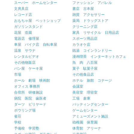
スーパー ホームセンター
ファッション アパレル
文房具店
書店 古本屋
レコード店
雑貨 アクセサリー
おもちゃ屋 ペットショップ
薬局 ドラッグストア
ガソリンスタンド
クリーニング店
花屋 造園
家具 リサイクル 日用品店
電器店 修理屋
スポーツ用品店
車屋 バイク店 自転車屋
カラオケ店
温泉 サウナ
銭湯 コインランドリー
レンタルビデオ
漫画喫茶 インターネットカフェ
その他物販店
魚 肉 八百屋
パン屋 ケーキ屋
菓子 駄菓子屋
市場
その他食品店
ホール 劇場 映画館
ホテル 旅館 コテージ
オフィス 事務所
会議室
合宿所 研修施設
美容室 理容室
病院 医院 歯医者
工場 倉庫
ダーツ ビリヤード
バッティングセンター
ボウリング場
ゲームセンター
雀荘
アミューズメント施設
学校
幼稚園 保育園
予備校 学習塾
体育館 アリーナ