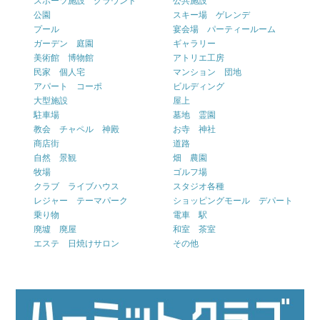
スポーツ施設 グラウンド
公共施設
公園
スキー場 ゲレンデ
プール
宴会場 パーティールーム
ガーデン 庭園
ギャラリー
美術館 博物館
アトリエ工房
民家 個人宅
マンション 団地
アパート コーポ
ビルディング
大型施設
屋上
駐車場
墓地 霊園
教会 チャペル 神殿
お寺 神社
商店街
道路
自然 景観
畑 農園
牧場
ゴルフ場
クラブ ライブハウス
スタジオ各種
レジャー テーマパーク
ショッピングモール デパート
乗り物
電車 駅
廃墟 廃屋
和室 茶室
エステ 日焼けサロン
その他