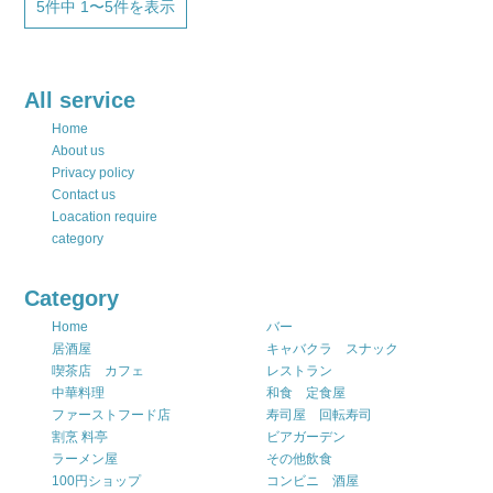
5件中 1〜5件を表示
All service
Home
About us
Privacy policy
Contact us
Loacation require
category
Category
Home
バー
居酒屋
キャバクラ スナック
喫茶店 カフェ
レストラン
中華料理
和食 定食屋
ファーストフード店
寿司屋 回転寿司
割烹 料亭
ビアガーデン
ラーメン屋
その他飲食
100円ショップ
コンビニ 酒屋