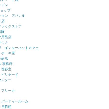
ーデン
ショップ
ション アパレル
ド店
ドラッグストア
造園
ツ用品店
サウナ
茶 インターネットカフェ
 ケーキ屋
食品店
 事務所
 理容室
 ビリヤード
センター
 アリーナ
 パーティールーム
 博物館