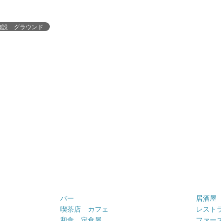
施設 グラウンド
バー
居酒屋
喫茶店 カフェ
レスト
和食 定食屋
ファー