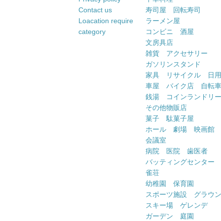
Contact us
寿司屋 回転寿司
Loacation require
ラーメン屋
category
コンビニ 酒屋
文房具店
雑貨 アクセサリー
ガソリンスタンド
家具 リサイクル 日
車屋 バイク店 自転
銭湯 コインランドリ
その他物販店
菓子 駄菓子屋
ホール 劇場 映画館
会議室
病院 医院 歯医者
バッティングセンター
雀荘
幼稚園 保育園
スポーツ施設 グラウ
スキー場 ゲレンデ
ガーデン 庭園