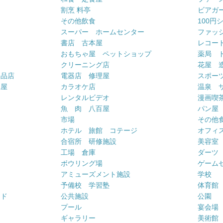
割烹 料亭
ビアガ
その他飲食
100円
スーパー ホームセンター
ファッ
書店 古本屋
レコー
おもちゃ屋 ペットショップ
薬局 
クリーニング店
花屋 
用品店
電器店 修理屋
スポー
車屋
カラオケ店
温泉 
ー
レンタルビデオ
漫画喫
魚 肉 八百屋
パン屋
市場
その他
ホテル 旅館 コテージ
オフィス
合宿所 研修施設
美容室
工場 倉庫
ダーツ
ボウリング場
ゲーム
アミューズメント施設
学校
予備校 学習塾
体育館
ンド
公共施設
公園
プール
宴会場
ギャラリー
美術館