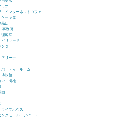
ツ用品店
サウナ
茶 インターネットカフェ
 ケーキ屋
食品店
 事務所
 理容室
 ビリヤード
センター
 アリーナ
 パーティールーム
 博物館
ョン 団地
設
霊園
園
 ライブハウス
ピングモール デパート