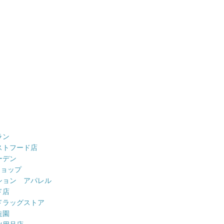
ラン
ストフード店
ーデン
ショップ
ション アパレル
ド店
ドラッグストア
造園