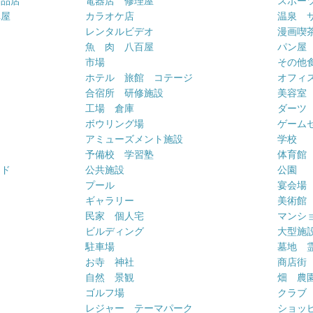
用品店
電器店 修理屋
スポー
車屋
カラオケ店
温泉 
ー
レンタルビデオ
漫画喫
魚 肉 八百屋
パン屋
市場
その他
ホテル 旅館 コテージ
オフィス
合宿所 研修施設
美容室
工場 倉庫
ダーツ
ボウリング場
ゲーム
アミューズメント施設
学校
予備校 学習塾
体育館
ンド
公共施設
公園
プール
宴会場
ギャラリー
美術館
民家 個人宅
マンシ
ビルディング
大型施
駐車場
墓地 
お寺 神社
商店街
自然 景観
畑 農
ゴルフ場
クラブ
レジャー テーマパーク
ショッ