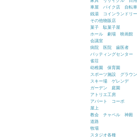
家具 リサイクル 日
車屋 バイク店 自転
銭湯 コインランドリ
その他物販店
菓子 駄菓子屋
ホール 劇場 映画館
会議室
病院 医院 歯医者
バッティングセンター
雀荘
幼稚園 保育園
スポーツ施設 グラウ
スキー場 ゲレンデ
ガーデン 庭園
アトリエ工房
アパート コーポ
屋上
教会 チャペル 神殿
道路
牧場
スタジオ各種