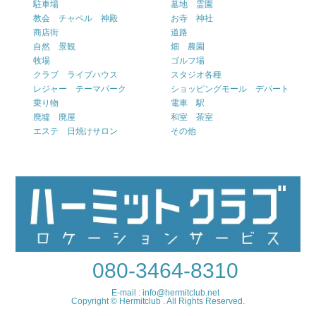
駐車場
墓地 霊園
教会 チャペル 神殿
お寺 神社
商店街
道路
自然 景観
畑 農園
牧場
ゴルフ場
クラブ ライブハウス
スタジオ各種
レジャー テーマパーク
ショッピングモール デパート
乗り物
電車 駅
廃墟 廃屋
和室 茶室
エステ 日焼けサロン
その他
080-3464-8310
E-mail : info@hermitclub.net
Copyright © Hermitclub . All Rights Reserved.