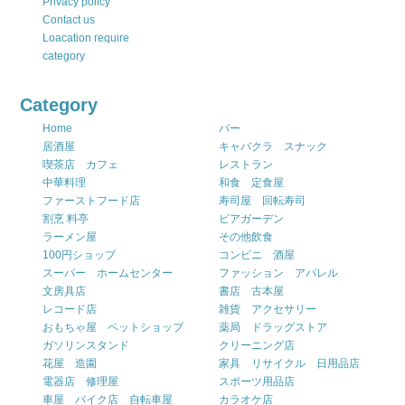
Privacy policy
Contact us
Loacation require
category
Category
Home
バー
居酒屋
キャバクラ スナック
喫茶店 カフェ
レストラン
中華料理
和食 定食屋
ファーストフード店
寿司屋 回転寿司
割烹 料亭
ビアガーデン
ラーメン屋
その他飲食
100円ショップ
コンビニ 酒屋
スーパー ホームセンター
ファッション アパレル
文房具店
書店 古本屋
レコード店
雑貨 アクセサリー
おもちゃ屋 ペットショップ
薬局 ドラッグストア
ガソリンスタンド
クリーニング店
花屋 造園
家具 リサイクル 日用品店
電器店 修理屋
スポーツ用品店
車屋 バイク店 自転車屋
カラオケ店