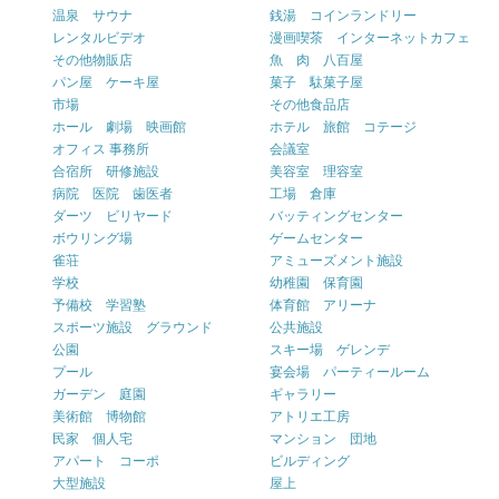
温泉 サウナ
銭湯 コインランドリー
レンタルビデオ
漫画喫茶 インターネットカフェ
その他物販店
魚 肉 八百屋
パン屋 ケーキ屋
菓子 駄菓子屋
市場
その他食品店
ホール 劇場 映画館
ホテル 旅館 コテージ
オフィス 事務所
会議室
合宿所 研修施設
美容室 理容室
病院 医院 歯医者
工場 倉庫
ダーツ ビリヤード
バッティングセンター
ボウリング場
ゲームセンター
雀荘
アミューズメント施設
学校
幼稚園 保育園
予備校 学習塾
体育館 アリーナ
スポーツ施設 グラウンド
公共施設
公園
スキー場 ゲレンデ
プール
宴会場 パーティールーム
ガーデン 庭園
ギャラリー
美術館 博物館
アトリエ工房
民家 個人宅
マンション 団地
アパート コーポ
ビルディング
大型施設
屋上