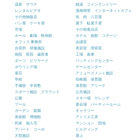
温泉 サウナ
銭湯 コインランドリー
レンタルビデオ
漫画喫茶 インターネットカフェ
その他物販店
魚 肉 八百屋
パン屋 ケーキ屋
菓子 駄菓子屋
市場
その他食品店
ホール 劇場 映画館
ホテル 旅館 コテージ
オフィス 事務所
会議室
合宿所 研修施設
美容室 理容室
病院 医院 歯医者
工場 倉庫
ダーツ ビリヤード
バッティングセンター
ボウリング場
ゲームセンター
雀荘
アミューズメント施設
学校
幼稚園 保育園
予備校 学習塾
体育館 アリーナ
スポーツ施設 グラウンド
公共施設
公園
スキー場 ゲレンデ
プール
宴会場 パーティールーム
ガーデン 庭園
ギャラリー
美術館 博物館
アトリエ工房
民家 個人宅
マンション 団地
アパート コーポ
ビルディング
大型施設
屋上