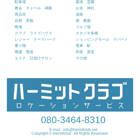
駐車場
墓地 霊園
教会 チャペル 神殿
お寺 神社
商店街
道路
自然 景観
畑 農園
牧場
ゴルフ場
クラブ ライブハウス
スタジオ各種
レジャー テーマパーク
ショッピングモール デパート
乗り物
電車 駅
廃墟 廃屋
和室 茶室
エステ 日焼けサロン
その他
080-3464-8310
E-mail : info@hermitclub.net
Copyright © Hermitclub . All Rights Reserved.