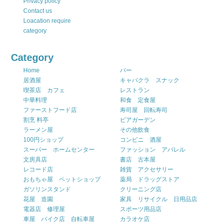
Privacy policy
Contact us
Loacation require
category
Category
Home
バー
居酒屋
キャバクラ スナック
喫茶店 カフェ
レストラン
中華料理
和食 定食屋
ファーストフード店
寿司屋 回転寿司
割烹 料亭
ビアガーデン
ラーメン屋
その他飲食
100円ショップ
コンビニ 酒屋
スーパー ホームセンター
ファッション アパレル
文房具店
書店 古本屋
レコード店
雑貨 アクセサリー
おもちゃ屋 ペットショップ
薬局 ドラッグストア
ガソリンスタンド
クリーニング店
花屋 造園
家具 リサイクル 日用品店
電器店 修理屋
スポーツ用品店
車屋 バイク店 自転車屋
カラオケ店