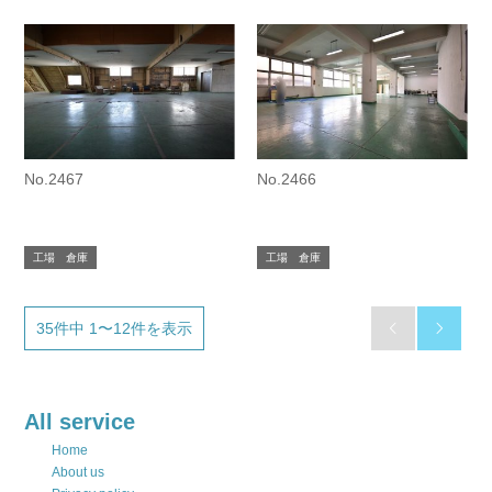
No.2467
No.2466
工場 倉庫
工場 倉庫
35件中 1〜12件を表示


All service
Home
About us